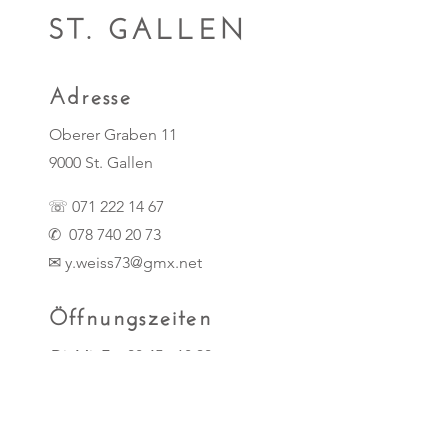
ST. GALLEN
Adresse
Oberer Graben 11
9000 St. Gallen
☏
071 222 14 67
✆
078 740 20 73
✉ y.weiss73@gmx.net
Öffnungszeiten
Di, Mi, Fr 08:45 - 18:30
Do 08:45 - 20:00
Sa 08:30 - 15:00